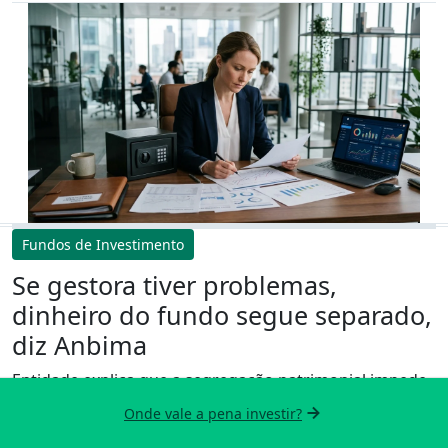
Fundos de Investimento
Se gestora tiver problemas,
dinheiro do fundo segue separado,
diz Anbima
Entidade explica que a segregação patrimonial impede
que recursos dos cotistas sejam confundidos com o
Onde vale a pena investir?
patrimônio da gestora ou do administrador