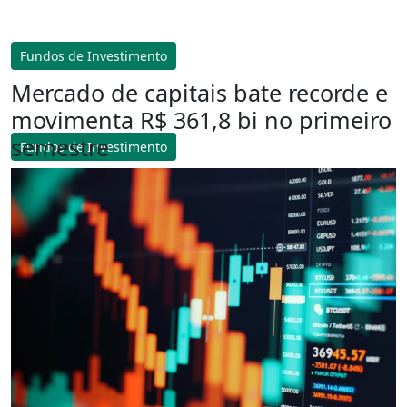
Fundos de Investimento
Mercado de capitais bate recorde e
movimenta R$ 361,8 bi no primeiro
semestre
Fundos de Investimento
Pátria capta US$ 4,5 bi e supera
consenso no 2T26
Lucro distribuível recorrente soma US$ 50,7 milhões e
fica 10% acima do consenso
31 Jul 2026