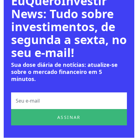
EuQueroInvestir
News: Tudo sobre
investimentos, de
segunda a sexta, no
seu e-mail!
Sua dose diária de notícias: atualize-se
sobre o mercado financeiro em 5
minutos.
ASSINAR