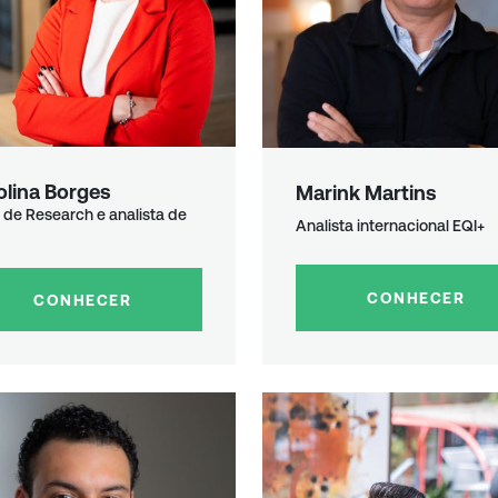
olina Borges
Marink Martins
de Research e analista de
Analista internacional EQI+
CONHECER
CONHECER