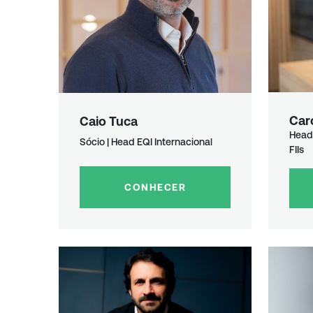
Car
Caio Tuca
Head 
Sócio | Head EQI Internacional
FIIs
CONHECER