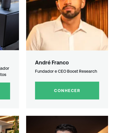
André
Franco
jador
Fundador e CEO Boost Research
ntos
CONHECER