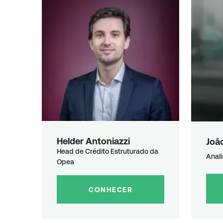
Helder
Antoniazzi
Joã
Head de Crédito Estruturado da
Anali
Opea
CONHECER