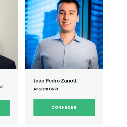
João Pedro Zanott
QI
Analista CNPI
CONHECER