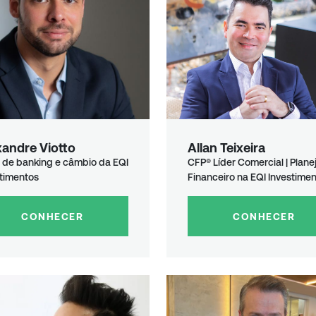
xandre Viotto
Allan Teixeira
 de banking e câmbio da EQI
CFP® Líder Comercial | Plane
stimentos
Financeiro na EQI Investime
CONHECER
CONHECER