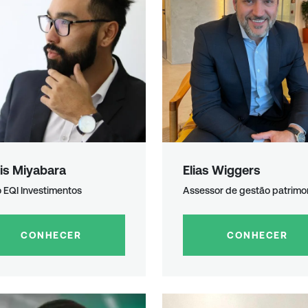
is Miyabara
Elias Wiggers
 EQI Investimentos
Assessor de gestão patrimon
CONHECER
CONHECER