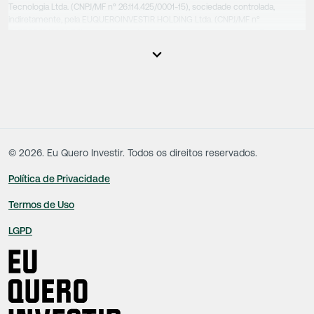
Tecnologia Ltda. (CNPJ/MF nº 26.114.425/0001-15), sociedade controlada,
indiretamente, pela EUQUEROINVESTIR HOLDING Ltda. (CNPJ/MF nº
31.856.262/0001-86), sociedade esta que controla as empresas do Grupo.
Apesar das empresas estarem sob o controle comum, os executivos
responsáveis tecnicamente são totalmente independentes, sendo que estes
na função da execução de suas atividades não exercem nenhuma atividade
conflitante. Desta forma, os conteúdos vinculados no site são de caráter
exclusivamente informativo, não sofrendo, de qualquer aspecto, influência de
decisões comerciais e de negócios de outras sociedades, sendo os mesmos
produzidos de acordo com o juízo de valor e as convicções da equipe técnica.
©
2026
. Eu Quero Investir. Todos os direitos reservados.
Política de Privacidade
Termos de Uso
LGPD