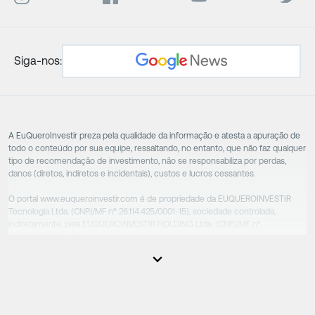
Siga-nos:
A EuQueroInvestir preza pela qualidade da informação e atesta a apuração de
todo o conteúdo por sua equipe, ressaltando, no entanto, que não faz qualquer
tipo de recomendação de investimento, não se responsabiliza por perdas,
danos (diretos, indiretos e incidentais), custos e lucros cessantes.
O portal www.euqueroinvestir.com é de propriedade da EUQUEROINVESTIR
Tecnologia Ltda. (CNPJ/MF nº 26.114.425/0001-15), sociedade controlada,
indiretamente, pela EUQUEROINVESTIR HOLDING Ltda. (CNPJ/MF nº
31.856.262/0001-86), sociedade esta que controla as empresas do Grupo.
Apesar das empresas estarem sob o controle comum, os executivos
responsáveis tecnicamente são totalmente independentes, sendo que estes
na função da execução de suas atividades não exercem nenhuma atividade
conflitante. Desta forma, os conteúdos vinculados no site são de caráter
exclusivamente informativo, não sofrendo, de qualquer aspecto, influência de
decisões comerciais e de negócios de outras sociedades, sendo os mesmos