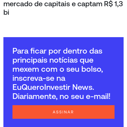
mercado de capitais e captam R$ 1,3
bi
Para ficar por dentro das
principais notícias que
mexem com o seu bolso,
inscreva-se na
EuQueroInvestir News.
Diariamente, no seu e-mail!
ASSINAR