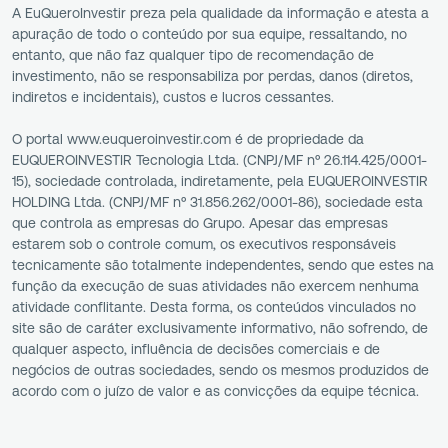
A EuQueroInvestir preza pela qualidade da informação e atesta a
apuração de todo o conteúdo por sua equipe, ressaltando, no
entanto, que não faz qualquer tipo de recomendação de
investimento, não se responsabiliza por perdas, danos (diretos,
indiretos e incidentais), custos e lucros cessantes.
O portal www.euqueroinvestir.com é de propriedade da
EUQUEROINVESTIR Tecnologia Ltda. (CNPJ/MF nº 26.114.425/0001-
15), sociedade controlada, indiretamente, pela EUQUEROINVESTIR
HOLDING Ltda. (CNPJ/MF nº 31.856.262/0001-86), sociedade esta
que controla as empresas do Grupo. Apesar das empresas
estarem sob o controle comum, os executivos responsáveis
tecnicamente são totalmente independentes, sendo que estes na
função da execução de suas atividades não exercem nenhuma
atividade conflitante. Desta forma, os conteúdos vinculados no
site são de caráter exclusivamente informativo, não sofrendo, de
qualquer aspecto, influência de decisões comerciais e de
negócios de outras sociedades, sendo os mesmos produzidos de
acordo com o juízo de valor e as convicções da equipe técnica.