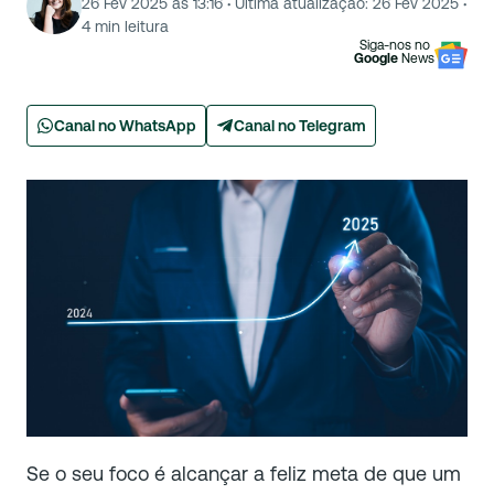
26 Fev 2025 às 13:16
·
Última atualização:
26 Fev 2025
·
4
min leitura
Siga-nos no
Google
News
Canal no WhatsApp
Canal no Telegram
Se o seu foco é alcançar a feliz meta de que um