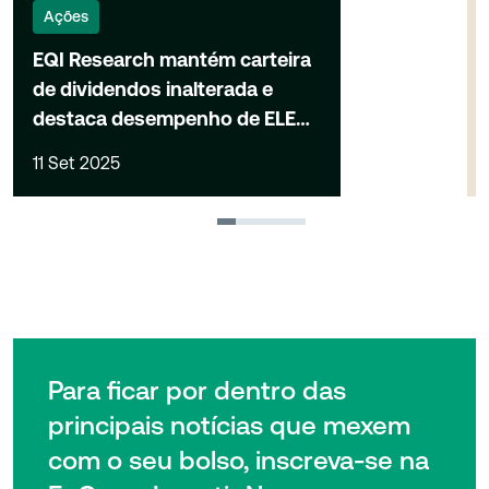
Ações
EQI Research mantém carteira
de dividendos inalterada e
destaca desempenho de ELET6
e BBDC4
11 Set 2025
1
2
3
4
Para ficar por dentro das
principais notícias que mexem
com o seu bolso, inscreva-se na