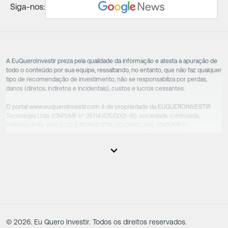
Siga-nos:
A EuQueroInvestir preza pela qualidade da informação e atesta a apuração de
todo o conteúdo por sua equipe, ressaltando, no entanto, que não faz qualquer
tipo de recomendação de investimento, não se responsabiliza por perdas,
danos (diretos, indiretos e incidentais), custos e lucros cessantes.
O portal www.euqueroinvestir.com é de propriedade da EUQUEROINVESTIR
Tecnologia Ltda. (CNPJ/MF nº 26.114.425/0001-15), sociedade controlada,
indiretamente, pela EUQUEROINVESTIR HOLDING Ltda. (CNPJ/MF nº
31.856.262/0001-86), sociedade esta que controla as empresas do Grupo.
Apesar das empresas estarem sob o controle comum, os executivos
responsáveis tecnicamente são totalmente independentes, sendo que estes
na função da execução de suas atividades não exercem nenhuma atividade
conflitante. Desta forma, os conteúdos vinculados no site são de caráter
exclusivamente informativo, não sofrendo, de qualquer aspecto, influência de
decisões comerciais e de negócios de outras sociedades, sendo os mesmos
produzidos de acordo com o juízo de valor e as convicções da equipe técnica.
©
2026
. Eu Quero Investir. Todos os direitos reservados.