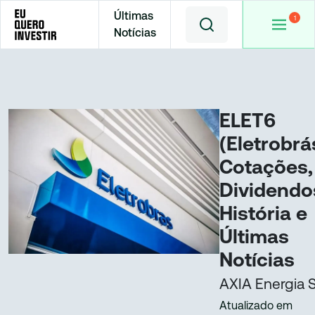
Últimas
Notícias
Home
Cotações
AXIA6
ELET6
(Eletrobrá
Cotações,
Dividendo
História e
Últimas
Notícias
AXIA Energia 
Atualizado em