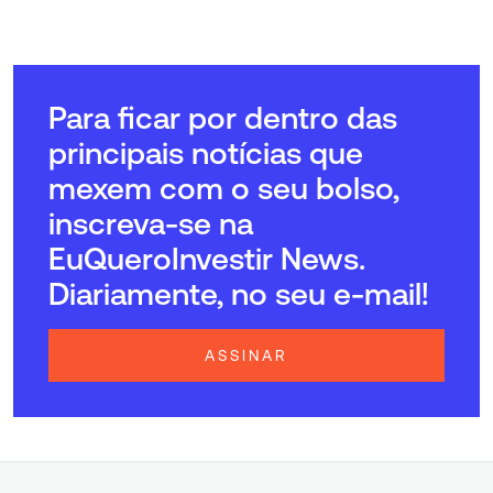
Para ficar por dentro das
principais notícias que
mexem com o seu bolso,
inscreva-se na
EuQueroInvestir News.
Diariamente, no seu e-mail!
ASSINAR