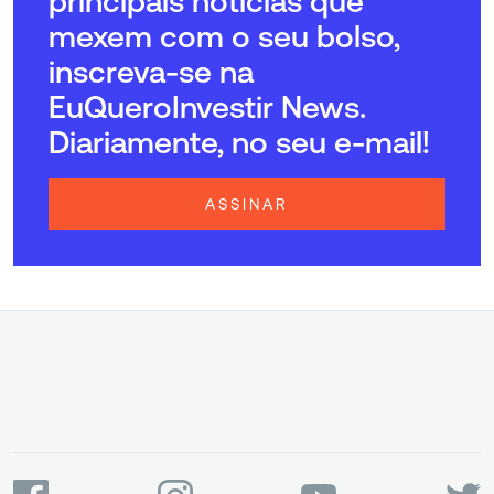
principais notícias que
mexem com o seu bolso,
inscreva-se na
EuQueroInvestir News.
Diariamente, no seu e-mail!
ASSINAR