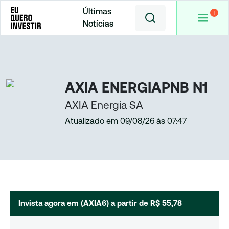
Últimas
Notícias
Home
Cotações
AXIA6
AXIA ENERGIAPNB N1
AXIA Energia SA
Atualizado em
09/08/26
às
07:47
Invista agora em (
AXIA6
) a partir de
R$ 55,78