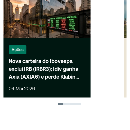
Ações
Nova carteira do Ibovespa
exclui IRB (IRBR3); Idiv ganha
Axia (AXIA6) e perde Klabin
(KLBN11)
04 Mai 2026
1
2
3
4