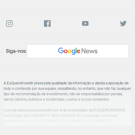
Siga-nos:
A EuQueroInvestir preza pela qualidade da informação e atesta a apuração de
todo o conteúdo por sua equipe, ressaltando, no entanto, que não faz qualquer
tipo de recomendação de investimento, não se responsabiliza por perdas,
danos (diretos, indiretos e incidentais), custos e lucros cessantes.
O portal www.euqueroinvestir.com é de propriedade da EUQUEROINVESTIR
Tecnologia Ltda. (CNPJ/MF nº 26.114.425/0001-15), sociedade controlada,
indiretamente, pela EUQUEROINVESTIR HOLDING Ltda. (CNPJ/MF nº
31.856.262/0001-86), sociedade esta que controla as empresas do Grupo.
Apesar das empresas estarem sob o controle comum, os executivos