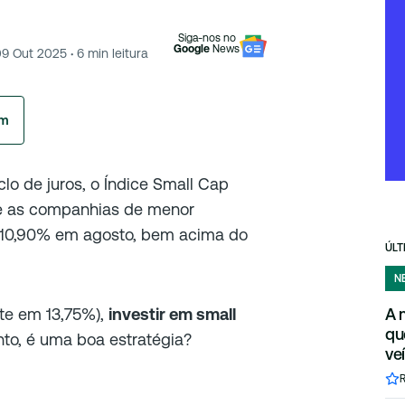
Siga-nos no
Google
News
09 Out 2025
·
6
min leitura
am
lo de juros, o Índice Small Cap
úne as companhias de menor
de 10,90% em agosto, bem acima do
ÚLT
N
te em 13,75%),
investir em small
A 
qu
o, é uma boa estratégia?
ve