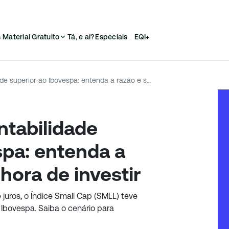
s
Material Gratuito
Tá, e aí?
Especiais
EQI+
Small caps têm rentabilidade superior ao Ibovespa: entenda a razão e saiba se é hora de investir
ntabilidade
spa: entenda a
 hora de investir
 juros, o Índice Small Cap (SMLL) teve
Ibovespa. Saiba o cenário para