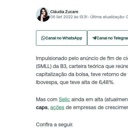
Cláudia Zucare
06 Set 2022 às 13:31
·
Última atualização:
Canal no WhatsApp
Canal no Telegr
Impulsionado pelo anúncio de fim de cic
(SMLL) da B3, carteira teórica que re
capitalização da bolsa, teve retorno 
Ibovespa, que teve alta de 6,48%.
Mas com
Selic
ainda em alta (atualmen
caps
,
ações
de empresas de cresciment
Confira a seguir.