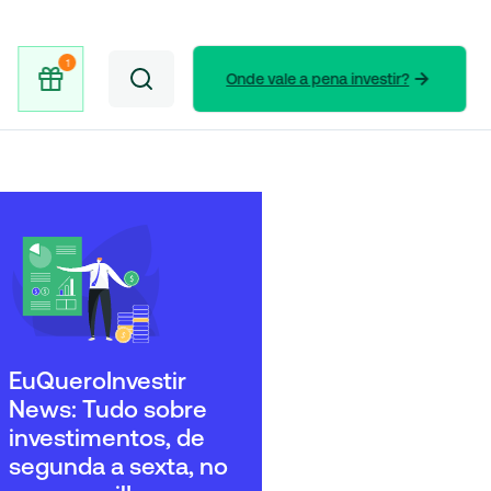
Onde vale a pena investir?
EuQueroInvestir
News: Tudo sobre
investimentos, de
segunda a sexta, no