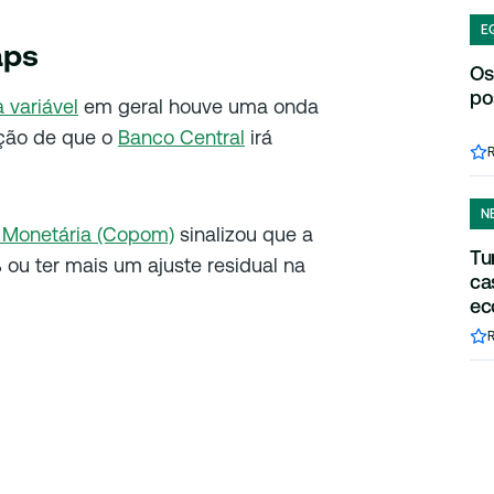
E
aps
Os
po
 variável
em geral houve uma onda
ação de que o
Banco Central
irá
N
a Monetária (Copom)
sinalizou que a
Tu
 ou ter mais um ajuste residual na
ca
ec