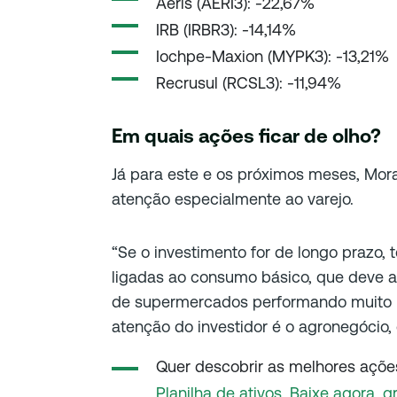
Aeris (AERI3): -22,67%
IRB (IRBR3): -14,14%
Iochpe-Maxion (MYPK3): -13,21%
Recrusul (RCSL3): -11,94%
Em quais ações ficar de olho?
Já para este e os próximos meses, Mora
atenção especialmente ao varejo.
“Se o investimento for de longo prazo
ligadas ao consumo básico, que deve a
de supermercados performando muito 
atenção do investidor é o agronegócio,
Quer descobrir as melhores ações
Planilha de ativos. Baixe agora, g