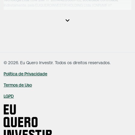
Tecnologia Ltda. (CNPJ/MF nº 26.114.425/0001-15), sociedade controlada,
indiretamente, pela EUQUEROINVESTIR HOLDING Ltda. (CNPJ/MF nº
31.856.262/0001-86), sociedade esta que controla as empresas do Grupo.
Apesar das empresas estarem sob o controle comum, os executivos
responsáveis tecnicamente são totalmente independentes, sendo que estes
na função da execução de suas atividades não exercem nenhuma atividade
conflitante. Desta forma, os conteúdos vinculados no site são de caráter
exclusivamente informativo, não sofrendo, de qualquer aspecto, influência de
decisões comerciais e de negócios de outras sociedades, sendo os mesmos
produzidos de acordo com o juízo de valor e as convicções da equipe técnica.
©
2026
. Eu Quero Investir. Todos os direitos reservados.
Política de Privacidade
Termos de Uso
LGPD