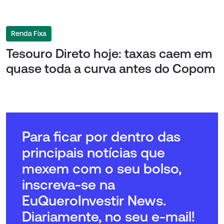
Renda Fixa
Tesouro Direto hoje: taxas caem em
quase toda a curva antes do Copom
Para ficar por dentro das
principais notícias que
mexem com o seu bolso,
inscreva-se na
EuQueroInvestir News.
Diariamente, no seu e-mail!