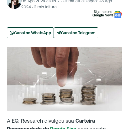
08 Ago 2024 às 11:07
·
Última atualização:
08 Ago
2024
·
3
min leitura
Siga-nos no
Google
News
Canal no WhatsApp
Canal no Telegram
A EQI Research divulgou sua
Carteira
Recomendada de
Renda Fixa
para agosto,