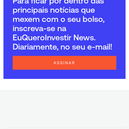
Para ficar por dentro das
principais notícias que
mexem com o seu bolso,
inscreva-se na
EuQueroInvestir News.
Diariamente, no seu e-mail!
ASSINAR