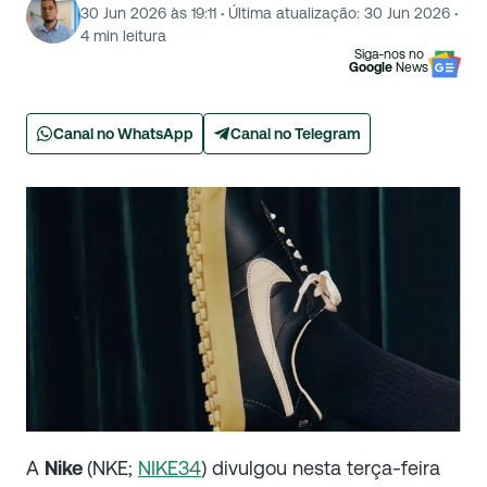
30 Jun 2026 às 19:11
·
Última atualização:
30 Jun 2026
·
4
min leitura
Siga-nos no
Google
News
Canal no WhatsApp
Canal no Telegram
A
Nike
(NKE;
NIKE34
) divulgou nesta terça-feira