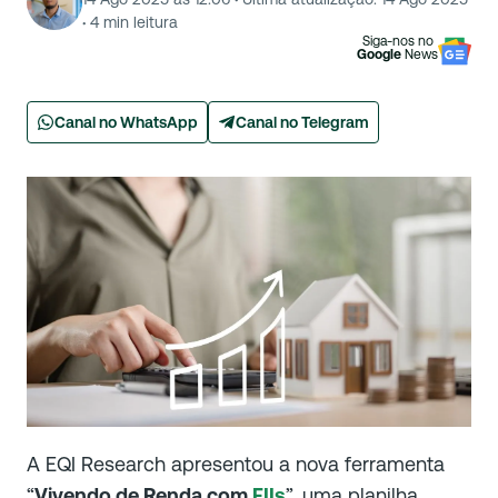
·
4
min leitura
Siga-nos no
Google
News
Canal no WhatsApp
Canal no Telegram
A EQI Research apresentou a nova ferramenta
“
Vivendo de Renda com
FIIs
”, uma planilha