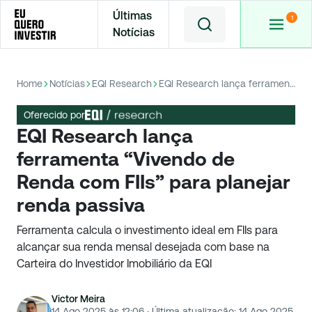
Últimas
Notícias
Home
Notícias
EQI Research
EQI Research lança ferramenta “Vivendo de Renda com FIIs” para planejar renda passiva
Oferecido por
EQI Research lança
ferramenta “Vivendo de
Renda com FIIs” para planejar
renda passiva
Ferramenta calcula o investimento ideal em FIIs para
alcançar sua renda mensal desejada com base na
Carteira do Investidor Imobiliário da EQI
Victor Meira
14 Ago 2025 às 12:06
·
Última atualização:
14 Ago 2025