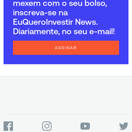
mexem com o seu bolso,
inscreva-se na
EuQueroInvestir News.
Diariamente, no seu e-mail!
ASSINAR