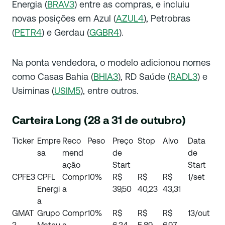
Energia (
BRAV3
) entre as compras, e incluiu
novas posições em Azul (
AZUL4
), Petrobras
(
PETR4
) e Gerdau (
GGBR4
).
Na ponta vendedora, o modelo adicionou nomes
como Casas Bahia (
BHIA3
), RD Saúde (
RADL3
) e
Usiminas (
USIM5
), entre outros.
Carteira Long (28 a 31 de outubro)
Ticker
Empre
Reco
Peso
Preço
Stop
Alvo
Data
sa
mend
de
de
ação
Start
Start
CPFE3
CPFL
Compr
10%
R$
R$
R$
1/set
Energi
a
39,50
40,23
43,31
a
GMAT
Grupo
Compr
10%
R$
R$
R$
13/out