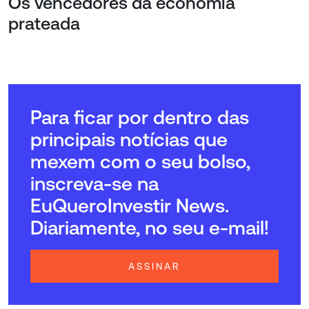
Os vencedores da economia
prateada
Para ficar por dentro das
principais notícias que
mexem com o seu bolso,
inscreva-se na
EuQueroInvestir News.
Diariamente, no seu e-mail!
ASSINAR