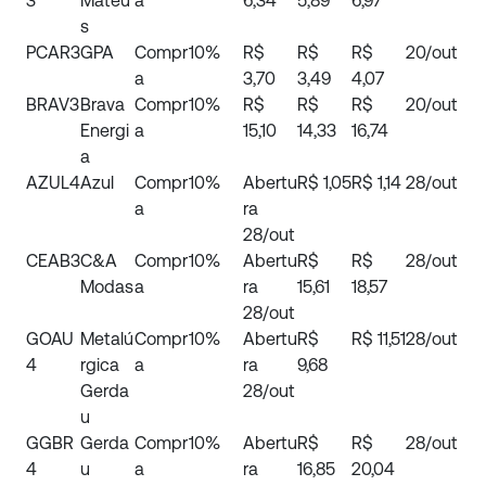
3
Mateu
a
6,34
5,89
6,97
s
PCAR3
GPA
Compr
10%
R$
R$
R$
20/out
a
3,70
3,49
4,07
BRAV3
Brava
Compr
10%
R$
R$
R$
20/out
Energi
a
15,10
14,33
16,74
a
AZUL4
Azul
Compr
10%
Abertu
R$ 1,05
R$ 1,14
28/out
a
ra
28/out
CEAB3
C&A
Compr
10%
Abertu
R$
R$
28/out
Modas
a
ra
15,61
18,57
28/out
GOAU
Metalú
Compr
10%
Abertu
R$
R$ 11,51
28/out
4
rgica
a
ra
9,68
Gerda
28/out
u
GGBR
Gerda
Compr
10%
Abertu
R$
R$
28/out
4
u
a
ra
16,85
20,04