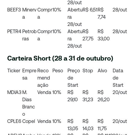
28/out
BEEF3
Minerv
Compr
10%
Abertu
R$ 6,51
R$
28/out
a
a
ra
7,74
28/out
PETR4
Petrob
Compr
10%
Abertu
R$
R$
28/out
ras
a
ra
27,75
33,00
28/out
Carteira Short (28 a 31 de outubro)
Ticker
Empre
Reco
Peso
Preço
Stop
Alvo
Data
sa
mend
de
de
ação
Start
Start
MDIA3
M.
Venda
10%
R$
R$
R$
20/out
Dias
29,10
31,23
26,20
Branc
o
CPLE6
Copel
Venda
10%
R$
R$
R$
20/out
13,05
14,03
11,75