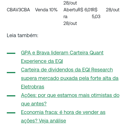
28/out
CBAV3
CBA
Venda
10%
Abertu
R$ 6,01
R$
28/out
ra
5,03
28/out
Leia também:
GPA e Brava lideram Carteira Quant
Experience da EQI
Carteira de dividendos da EQI Research
supera mercado puxada pela forte alta da
Eletrobras
Ações: por que estamos mais otimistas do
que antes?
Economia fraca: é hora de vender as
ações? Veja análise