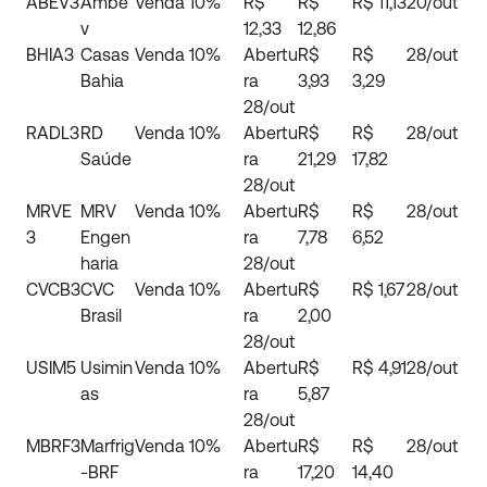
ABEV3
Ambe
Venda
10%
R$
R$
R$ 11,13
20/out
v
12,33
12,86
BHIA3
Casas
Venda
10%
Abertu
R$
R$
28/out
Bahia
ra
3,93
3,29
28/out
RADL3
RD
Venda
10%
Abertu
R$
R$
28/out
Saúde
ra
21,29
17,82
28/out
MRVE
MRV
Venda
10%
Abertu
R$
R$
28/out
3
Engen
ra
7,78
6,52
haria
28/out
CVCB3
CVC
Venda
10%
Abertu
R$
R$ 1,67
28/out
Brasil
ra
2,00
28/out
USIM5
Usimin
Venda
10%
Abertu
R$
R$ 4,91
28/out
as
ra
5,87
28/out
MBRF3
Marfrig
Venda
10%
Abertu
R$
R$
28/out
-BRF
ra
17,20
14,40