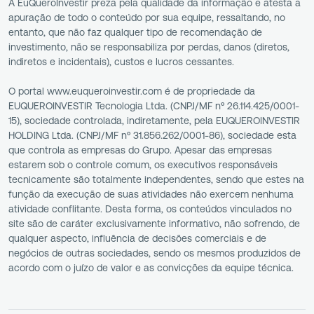
A EuQueroInvestir preza pela qualidade da informação e atesta a
apuração de todo o conteúdo por sua equipe, ressaltando, no
entanto, que não faz qualquer tipo de recomendação de
investimento, não se responsabiliza por perdas, danos (diretos,
indiretos e incidentais), custos e lucros cessantes.
O portal www.euqueroinvestir.com é de propriedade da
EUQUEROINVESTIR Tecnologia Ltda. (CNPJ/MF nº 26.114.425/0001-
15), sociedade controlada, indiretamente, pela EUQUEROINVESTIR
HOLDING Ltda. (CNPJ/MF nº 31.856.262/0001-86), sociedade esta
que controla as empresas do Grupo. Apesar das empresas
estarem sob o controle comum, os executivos responsáveis
tecnicamente são totalmente independentes, sendo que estes na
função da execução de suas atividades não exercem nenhuma
atividade conflitante. Desta forma, os conteúdos vinculados no
site são de caráter exclusivamente informativo, não sofrendo, de
qualquer aspecto, influência de decisões comerciais e de
negócios de outras sociedades, sendo os mesmos produzidos de
acordo com o juízo de valor e as convicções da equipe técnica.