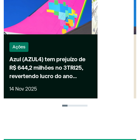
Ações
Azul (AZUL4) tem prejuízo de
R$ 644,2 milhões no 3TRI25,
revertendo lucro do ano
anterior
14 Nov 2025
1
2
3
4