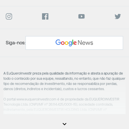
Siga-nos:
A EuQueroInvestir preza pela qualidade da informação e atesta a apuração de
todo o conteúdo por sua equipe, ressaltando, no entanto, que não faz qualquer
tipo de recomendação de investimento, não se responsabiliza por perdas,
danos (diretos, indiretos e incidentais), custos e lucros cessantes.
O portal www.euqueroinvestir.com é de propriedade da EUQUEROINVESTIR
Tecnologia Ltda. (CNPJ/MF nº 26.114.425/0001-15), sociedade controlada,
indiretamente, pela EUQUEROINVESTIR HOLDING Ltda. (CNPJ/MF nº
31.856.262/0001-86), sociedade esta que controla as empresas do Grupo.
Apesar das empresas estarem sob o controle comum, os executivos
responsáveis tecnicamente são totalmente independentes, sendo que estes