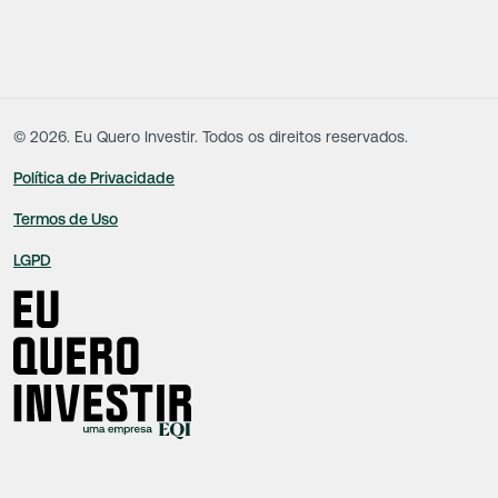
na função da execução de suas atividades não exercem nenhuma atividade
conflitante. Desta forma, os conteúdos vinculados no site são de caráter
exclusivamente informativo, não sofrendo, de qualquer aspecto, influência de
decisões comerciais e de negócios de outras sociedades, sendo os mesmos
produzidos de acordo com o juízo de valor e as convicções da equipe técnica.
©
2026
. Eu Quero Investir. Todos os direitos reservados.
Política de Privacidade
Termos de Uso
LGPD