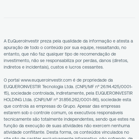
A EuQueroInvestir preza pela qualidade da informação e atesta a
apuração de todo o conteúdo por sua equipe, ressaltando, no
entanto, que não faz qualquer tipo de recomendação de
investimento, não se responsabiliza por perdas, danos (diretos,
indiretos e incidentais), custos e lucros cessantes.
O portal www.euqueroinvestir.com é de propriedade da
EUQUEROINVESTIR Tecnologia Ltda. (CNPJ/MF nº 26.114.425/0001-
15), sociedade controlada, indiretamente, pela EUQUEROINVESTIR
HOLDING Ltda. (CNPJ/MF nº 31.856.262/0001-86), sociedade esta
que controla as empresas do Grupo. Apesar das empresas
estarem sob o controle comum, os executivos responsáveis
tecnicamente são totalmente independentes, sendo que estes na
função da execução de suas atividades não exercem nenhuma
atividade conflitante. Desta forma, os conteúdos vinculados no
site são de caráter exclusivamente informativo, não sofrendo, de