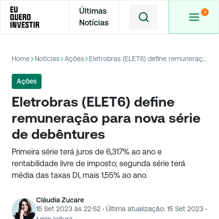
Últimas
Notícias
Home
Notícias
Ações
Eletrobras (ELET6) define remuneração para nova série de debêntures
Ações
Eletrobras (ELET6) define
remuneração para nova série
de debêntures
Primeira série terá juros de 6,317% ao ano e
rentabilidade livre de imposto; segunda série terá
média das taxas DI, mais 1,55% ao ano.
Cláudia Zucare
15 Set 2023 às 22:52
·
Última atualização:
15 Set 2023
·