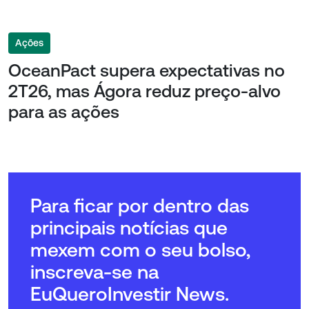
Ações
OceanPact supera expectativas no
2T26, mas Ágora reduz preço-alvo
para as ações
Para ficar por dentro das
principais notícias que
mexem com o seu bolso,
inscreva-se na
EuQueroInvestir News.