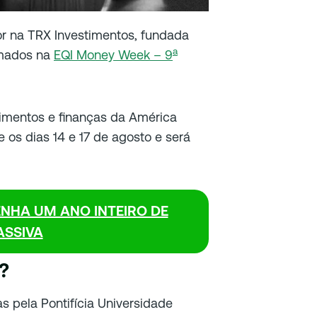
or na TRX Investimentos, fundada
a
rmados na
EQI Money Week – 9
timentos e finanças da América
 os dias 14 e 17 de agosto e será
ENHA UM ANO INTEIRO DE
ASSIVA
?
 pela Pontifícia Universidade