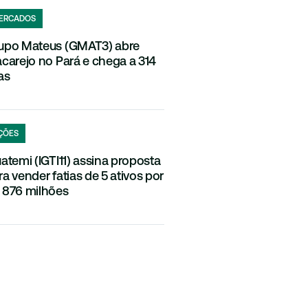
ERCADOS
upo Mateus (GMAT3) abre
acarejo no Pará e chega a 314
as
ÇÕES
uatemi (IGTI11) assina proposta
ra vender fatias de 5 ativos por
 876 milhões