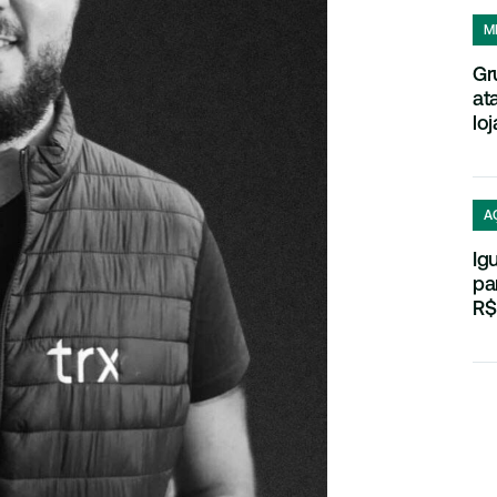
M
Gr
at
loj
A
Ig
pa
R$