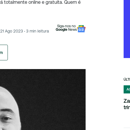
rá totalmente online e gratuita. Quem é
Siga-nos no
Google
News
21 Ago 2023
·
3
min leitura
am
ÚLT
A
Za
tr