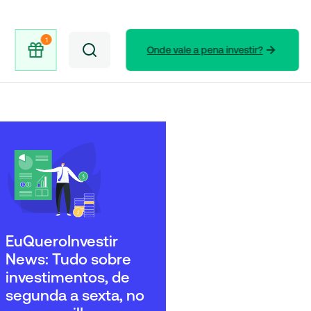
Onde vale a pena investir?
EuQueroInvestir
News: Tudo sobre
investimentos, de
segunda a sexta, no