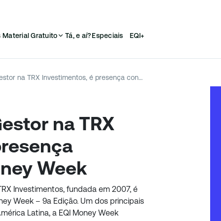
s
Material Gratuito
Tá, e aí?
Especiais
EQI+
Gabriel Barbosa, Gestor na TRX Investimentos, é presença confirmada na Money Week
Gestor na TRX
presença
oney Week
 TRX Investimentos, fundada em 2007, é
ney Week – 9a Edição. Um dos principais
América Latina, a EQI Money Week