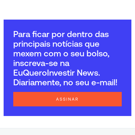
Para ficar por dentro das
principais notícias que
mexem com o seu bolso,
inscreva-se na
EuQueroInvestir News.
Diariamente, no seu e-mail!
ASSINAR