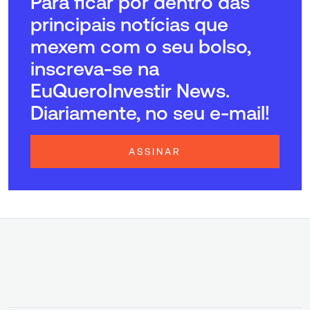
Para ficar por dentro das
principais notícias que
mexem com o seu bolso,
inscreva-se na
EuQueroInvestir News.
Diariamente, no seu e-mail!
ASSINAR