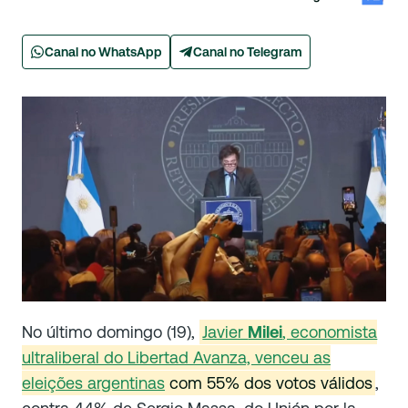
Canal no WhatsApp
Canal no Telegram
No último domingo (19),
Javier
Milei
, economista
ultraliberal do Libertad Avanza, venceu as
eleições argentinas
com 55% dos votos válidos
,