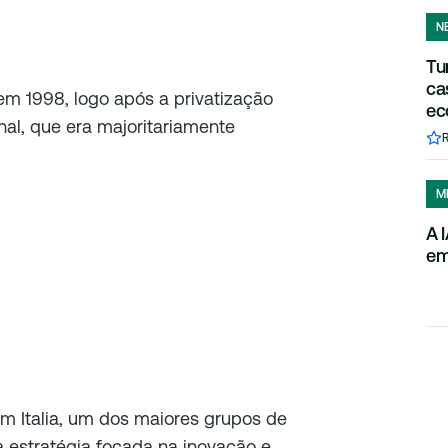
N
Tu
ca
 em 1998, logo após a privatização
ec
al, que era majoritariamente
M
A 
em
m Italia, um dos maiores grupos de
estratégia focada na inovação e