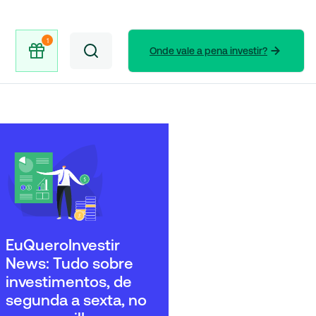
Onde vale a pena investir?
EuQueroInvestir
News: Tudo sobre
investimentos, de
segunda a sexta, no