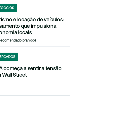
EGÓCIOS
rismo e locação de veículos:
samento que impulsiona
onomia locais
Recomendado pra você
ERCADOS
IA começa a sentir a tensão
 Wall Street