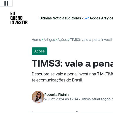
Últimas Notícias
Editorias
Ações
Artigo
Home
Artigos
Ações
TIMS3: vale a pena investi
Ações
TIMS3: vale a pena
Descubra se vale a pena investir na TIM (TI
telecomunicações do Brasil.
Roberta Picinin
28 Set 2024 às 15:04
·
Última atualização: