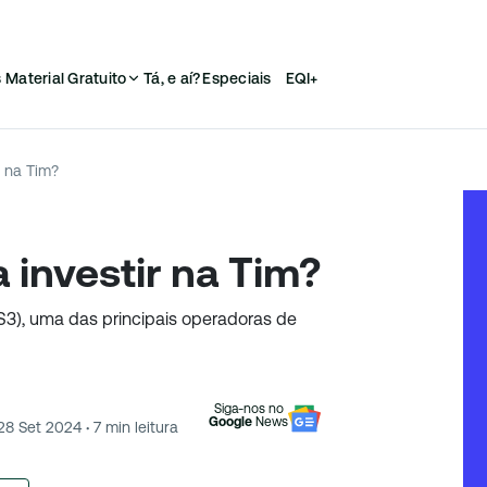
s
Material Gratuito
Tá, e aí?
Especiais
EQI+
r na Tim?
 investir na Tim?
MS3), uma das principais operadoras de
Siga-nos no
Google
News
28 Set 2024
·
7
min leitura