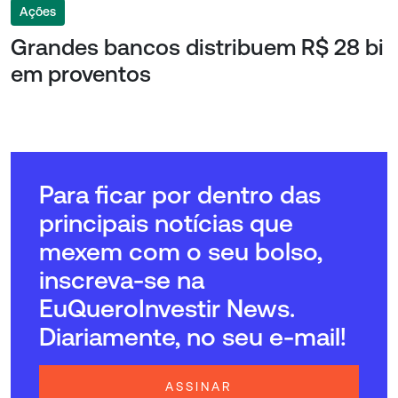
Ações
Grandes bancos distribuem R$ 28 bi
em proventos
Para ficar por dentro das
principais notícias que
mexem com o seu bolso,
inscreva-se na
EuQueroInvestir News.
Diariamente, no seu e-mail!
ASSINAR