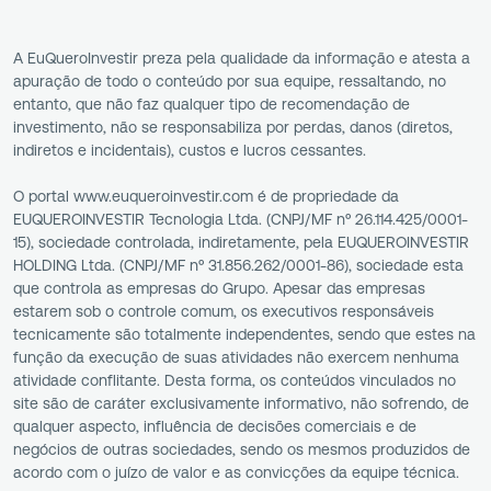
A EuQueroInvestir preza pela qualidade da informação e atesta a
apuração de todo o conteúdo por sua equipe, ressaltando, no
entanto, que não faz qualquer tipo de recomendação de
investimento, não se responsabiliza por perdas, danos (diretos,
indiretos e incidentais), custos e lucros cessantes.
O portal www.euqueroinvestir.com é de propriedade da
EUQUEROINVESTIR Tecnologia Ltda. (CNPJ/MF nº 26.114.425/0001-
15), sociedade controlada, indiretamente, pela EUQUEROINVESTIR
HOLDING Ltda. (CNPJ/MF nº 31.856.262/0001-86), sociedade esta
que controla as empresas do Grupo. Apesar das empresas
estarem sob o controle comum, os executivos responsáveis
tecnicamente são totalmente independentes, sendo que estes na
função da execução de suas atividades não exercem nenhuma
atividade conflitante. Desta forma, os conteúdos vinculados no
site são de caráter exclusivamente informativo, não sofrendo, de
qualquer aspecto, influência de decisões comerciais e de
negócios de outras sociedades, sendo os mesmos produzidos de
acordo com o juízo de valor e as convicções da equipe técnica.