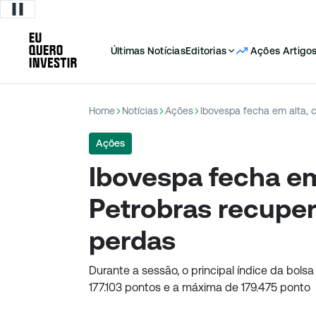
Últimas Notícias
Editorias
Ações
Artigo
Home
Notícias
Ações
Ibovespa fecha em alta, 
Ações
Ibovespa fecha em
Petrobras recupe
perdas
Durante a sessão, o principal índice da bolsa
177.103 pontos e a máxima de 179.475 ponto