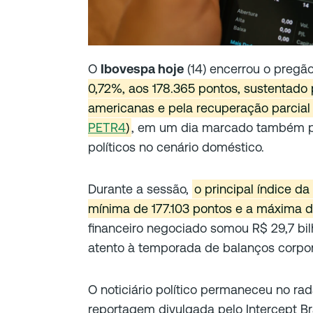
O
Ibovespa hoje
(14) encerrou o pregã
0,72%, aos 178.365 pontos, sustentado 
americanas e pela recuperação parcia
PETR4
)
, em um dia marcado também pe
políticos no cenário doméstico.
Durante a sessão,
o principal índice da
mínima de 177.103 pontos e a máxima d
financeiro negociado somou R$ 29,7 bi
atento à temporada de balanços corpora
O noticiário político permaneceu no rad
reportagem divulgada pelo Intercept Br