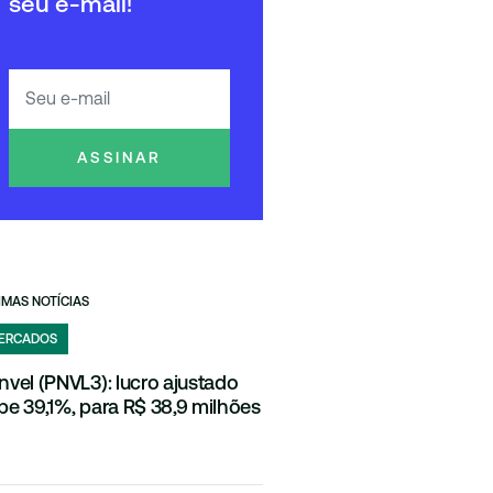
seu e-mail!
ASSINAR
IMAS NOTÍCIAS
ERCADOS
nvel (PNVL3): lucro ajustado
be 39,1%, para R$ 38,9 milhões