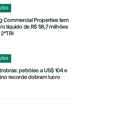
ÇÕES
g Commercial Properties tem
cro líquido de R$ 58,7 milhões
 2ºTRI
ÇÕES
trobras: petróleo a US$ 104 e
fino recorde dobram lucro