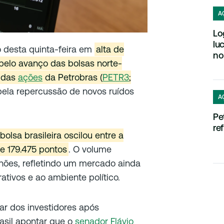
A
Lo
lu
o desta quinta-feira em
alta de
no
pelo avanço das bolsas norte-
l das
ações
da Petrobras (
PETR3
;
la repercussão de novos ruídos
A
Pe
re
 bolsa brasileira oscilou entre a
e 179.475 pontos
. O volume
lhões, refletindo um mercado ainda
tivos e ao ambiente político.
ar dos investidores após
asil apontar que o
senador Flávio