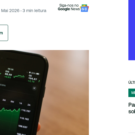
Siga-nos no
Google
News
4 Mai 2026
·
3
min leitura
am
ÚLT
M
Pa
so