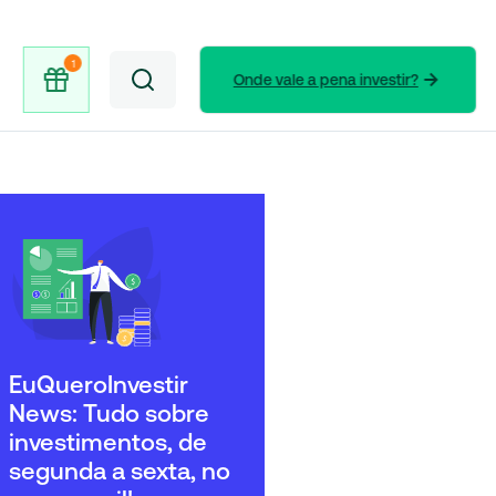
Onde vale a pena investir?
EuQueroInvestir
News: Tudo sobre
investimentos, de
segunda a sexta, no