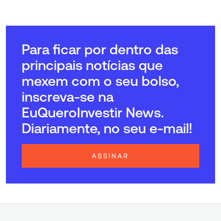
Para ficar por dentro das
principais notícias que
mexem com o seu bolso,
inscreva-se na
EuQueroInvestir News.
Diariamente, no seu e-mail!
ASSINAR