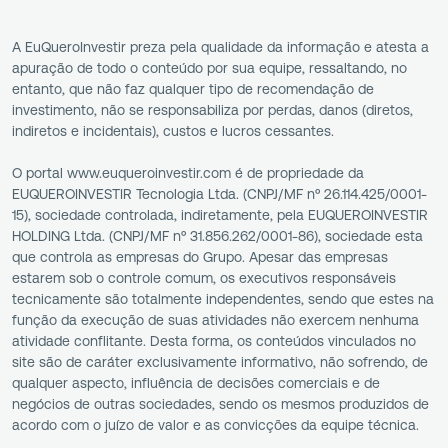
A EuQueroInvestir preza pela qualidade da informação e atesta a
apuração de todo o conteúdo por sua equipe, ressaltando, no
entanto, que não faz qualquer tipo de recomendação de
investimento, não se responsabiliza por perdas, danos (diretos,
indiretos e incidentais), custos e lucros cessantes.
O portal www.euqueroinvestir.com é de propriedade da
EUQUEROINVESTIR Tecnologia Ltda. (CNPJ/MF nº 26.114.425/0001-
15), sociedade controlada, indiretamente, pela EUQUEROINVESTIR
HOLDING Ltda. (CNPJ/MF nº 31.856.262/0001-86), sociedade esta
que controla as empresas do Grupo. Apesar das empresas
estarem sob o controle comum, os executivos responsáveis
tecnicamente são totalmente independentes, sendo que estes na
função da execução de suas atividades não exercem nenhuma
atividade conflitante. Desta forma, os conteúdos vinculados no
site são de caráter exclusivamente informativo, não sofrendo, de
qualquer aspecto, influência de decisões comerciais e de
negócios de outras sociedades, sendo os mesmos produzidos de
acordo com o juízo de valor e as convicções da equipe técnica.