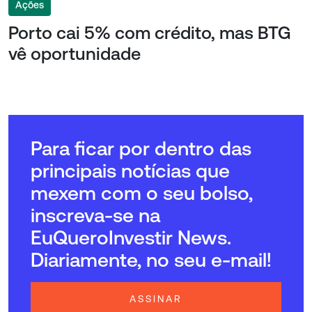
Ações
Porto cai 5% com crédito, mas BTG
vê oportunidade
Para ficar por dentro das
principais notícias que
mexem com o seu bolso,
inscreva-se na
EuQueroInvestir News.
Diariamente, no seu e-mail!
ASSINAR