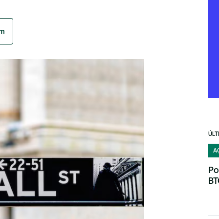
am
ÚLT
A
Po
BT