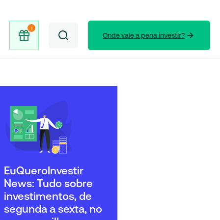
Onde vale a pena investir?
EuQueroInvestir
News: Tudo sobre
investimentos, de
segunda a sexta, no