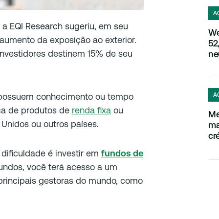
A
 a EQI Research sugeriu, em seu
We
 aumento da exposição ao exterior.
52
 investidores destinem 15% de seu
ne
A
s possuem conhecimento ou tempo
ca de produtos de
renda fixa
ou
Me
Unidos ou outros países.
ma
cré
dificuldade é investir em
fundos de
undos, você terá acesso a um
 principais gestoras do mundo, como