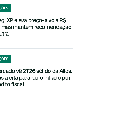
ÇÕES
g: XP eleva preço-alvo a R$
, mas mantém recomendação
utra
ÇÕES
rcado vê 2T26 sólido da Allos,
s alerta para lucro inflado por
dito fiscal