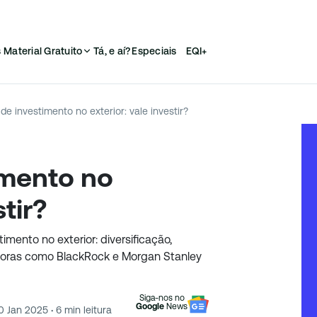
s
Material Gratuito
Tá, e aí?
Especiais
EQI+
de investimento no exterior: vale investir?
imento no
stir?
mento no exterior: diversificação,
toras como BlackRock e Morgan Stanley
Siga-nos no
Google
News
0 Jan 2025
·
6
min leitura