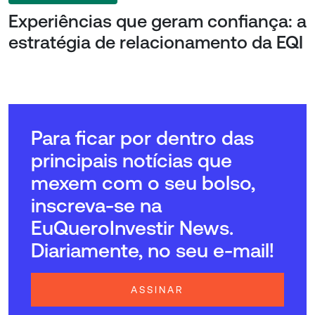
Experiências que geram confiança: a
estratégia de relacionamento da EQI
Para ficar por dentro das
principais notícias que
mexem com o seu bolso,
inscreva-se na
EuQueroInvestir News.
Diariamente, no seu e-mail!
ASSINAR