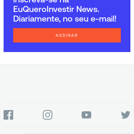
EuQueroInvestir News.
Diariamente, no seu e-mail!
ASSINAR