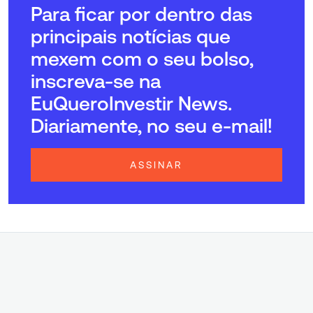
Para ficar por dentro das
principais notícias que
mexem com o seu bolso,
inscreva-se na
EuQueroInvestir News.
Diariamente, no seu e-mail!
ASSINAR