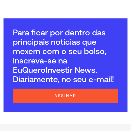
Para ficar por dentro das
principais notícias que
mexem com o seu bolso,
inscreva-se na
EuQueroInvestir News.
Diariamente, no seu e-mail!
ASSINAR