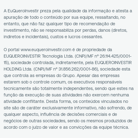
A EuQueroInvestir preza pela qualidade da informação e atesta a
apuração de todo o conteúdo por sua equipe, ressaltando, no
entanto, que não faz qualquer tipo de recomendação de
investimento, não se responsabiliza por perdas, danos (diretos,
indiretos e incidentais), custos e lucros cessantes.
O portal www.euqueroinvestir.com é de propriedade da
EUQUEROINVESTIR Tecnologia Ltda. (CNPJ/MF nº 26.114.425/0001-
15), sociedade controlada, indiretamente, pela EUQUEROINVESTIR
HOLDING Ltda. (CNPJ/MF nº 31.856.262/0001-86), sociedade esta
que controla as empresas do Grupo. Apesar das empresas
estarem sob o controle comum, os executivos responsáveis
tecnicamente são totalmente independentes, sendo que estes na
função da execução de suas atividades não exercem nenhuma
atividade conflitante. Desta forma, os conteúdos vinculados no
site são de caráter exclusivamente informativo, não sofrendo, de
qualquer aspecto, influência de decisões comerciais e de
negócios de outras sociedades, sendo os mesmos produzidos de
acordo com o juízo de valor e as convicções da equipe técnica.