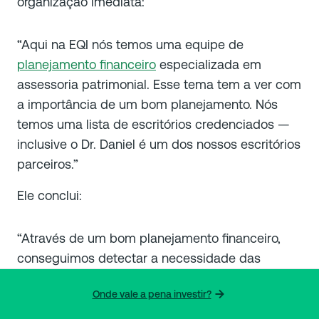
organização imediata:
“Aqui na EQI nós temos uma equipe de
planejamento financeiro
especializada em
assessoria patrimonial. Esse tema tem a ver com
a importância de um bom planejamento. Nós
temos uma lista de escritórios credenciados —
inclusive o Dr. Daniel é um dos nossos escritórios
parceiros.”
Ele conclui:
“Através de um bom planejamento financeiro,
conseguimos detectar a necessidade das
estruturas patrimoniais. Vamos apoiá-lo e guiá-lo
Onde vale a pena investir?
com segurança pelas melhores alternativas do
mercado.”