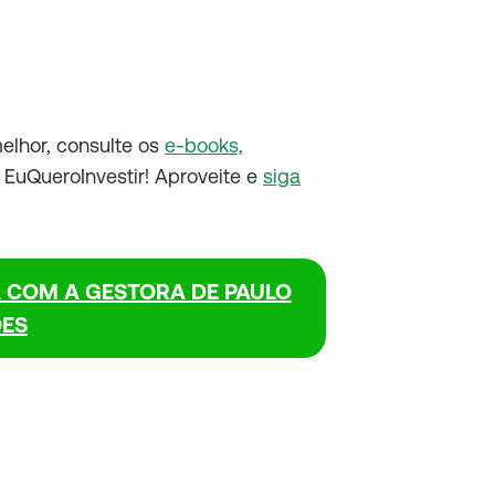
melhor, consulte os
e-books,
EuQueroInvestir! Aproveite e
siga
STA COM A GESTORA DE PAULO
ES