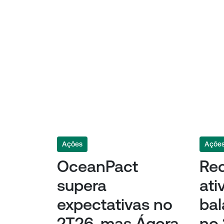
Ações
Açõe
OceanPact
Re
supera
ati
expectativas no
ba
2T26, mas Ágora
no 