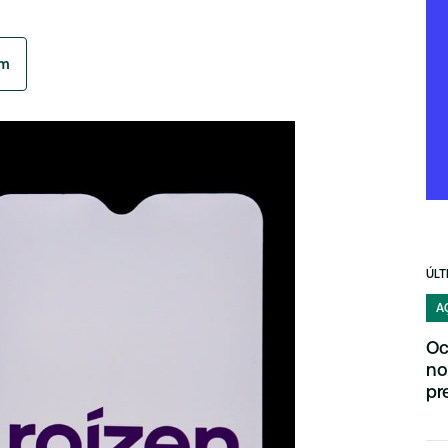
am
ÚLT
A
Oc
no
pr