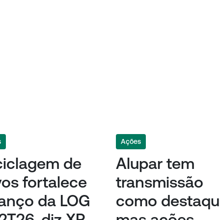
s
Ações
ciclagem de
Alupar tem
vos fortalece
transmissão
lanço da LOG
como destaqu
2T26, diz XP
mas ações