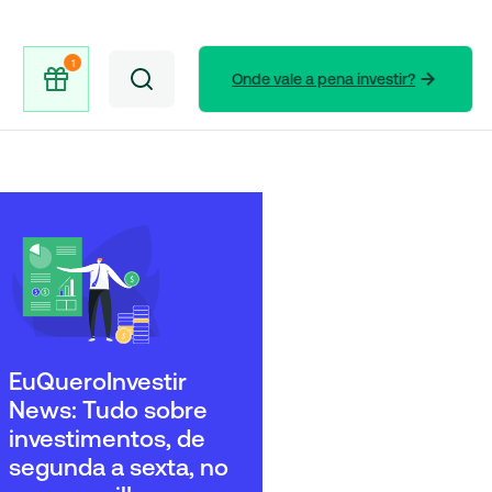
Onde vale a pena investir?
EuQueroInvestir
News: Tudo sobre
investimentos, de
segunda a sexta, no