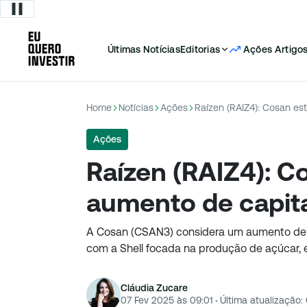
Últimas Notícias
Editorias
Ações
Artigo
Home
Notícias
Ações
Raízen (RAIZ4): Cosan es
Ações
Raízen (RAIZ4): C
aumento de capit
A Cosan (CSAN3) considera um aumento de ca
com a Shell focada na produção de açúcar, e
Cláudia Zucare
07 Fev 2025 às 09:01
·
Última atualização: