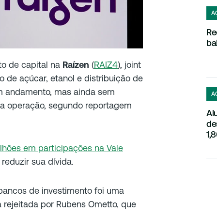
A
Re
ba
o de capital na
Raízen
(
RAIZ4
), joint
 de açúcar, etanol e distribuição de
em andamento, mas ainda sem
A
a da operação, segundo reportagem
Al
de
1,
lhões em participações na Vale
 reduzir sua dívida.
bancos de investimento foi uma
a rejeitada por Rubens Ometto, que