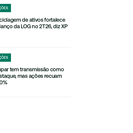
ÇÕES
ciclagem de ativos fortalece
lanço da LOG no 2T26, diz XP
ÇÕES
upar tem transmissão como
staque, mas ações recuam
80%