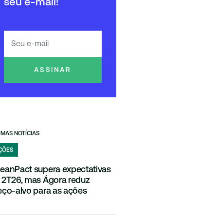
seu e-mail!
ASSINAR
IMAS NOTÍCIAS
ÇÕES
eanPact supera expectativas
 2T26, mas Ágora reduz
eço-alvo para as ações