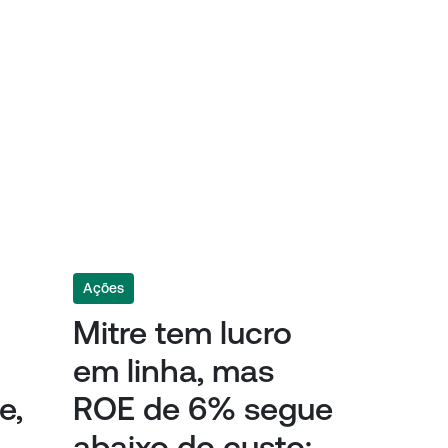
Ações
Mitre tem lucro
em linha, mas
e,
ROE de 6% segue
abaixo do custo;