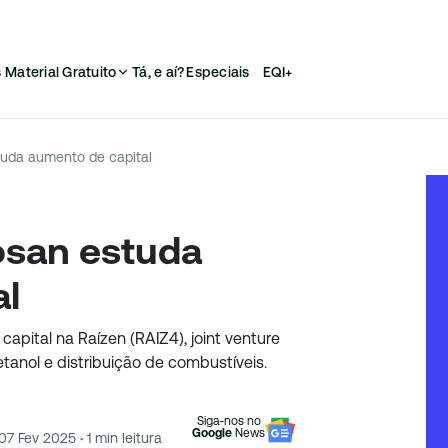
s
Material Gratuito
Tá, e aí?
Especiais
EQI+
tuda aumento de capital
osan estuda
al
pital na Raízen (RAIZ4), joint venture
tanol e distribuição de combustíveis.
Siga-nos no
Google
News
07 Fev 2025
·
1
min leitura