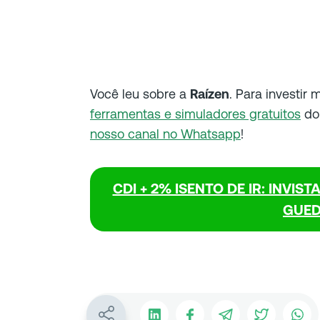
Você leu sobre a
Raízen
. Para investir 
ferramentas e simuladores gratuitos
do 
nosso canal no Whatsapp
!
CDI + 2% ISENTO DE IR: INVI
GUED