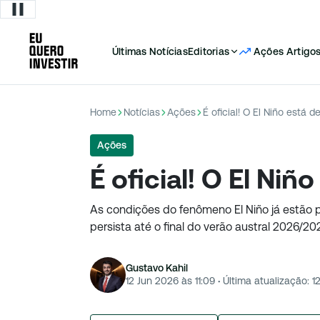
Últimas Notícias
Editorias
Ações
Artigo
Home
Notícias
Ações
É oficial! O El Niño está d
Ações
É oficial! O El Niñ
As condições do fenômeno El Niño já estão
persista até o final do verão austral 2026/202
Gustavo Kahil
12 Jun 2026 às 11:09
·
Última atualização:
1