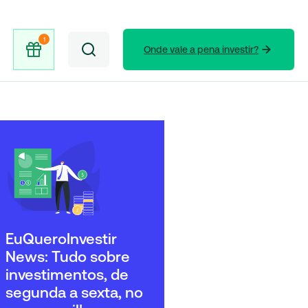
Onde vale a pena investir?
EuQueroInvestir
News: Tudo sobre
investimentos, de
segunda a sexta, no