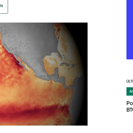
am
ÚLT
A
Po
BT