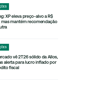
ÇÕES
g: XP eleva preço-alvo a R$
, mas mantém recomendação
utra
ÇÕES
rcado vê 2T26 sólido da Allos,
s alerta para lucro inflado por
dito fiscal