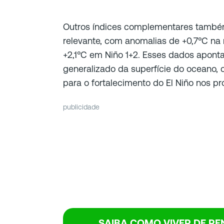
Outros índices complementares també
relevante, com anomalias de +0,7°C na 
+2,1°C em Niño 1+2. Esses dados apon
generalizado da superfície do oceano, 
para o fortalecimento do El Niño nos p
publicidade
SAIBA COMO VIVER DE R