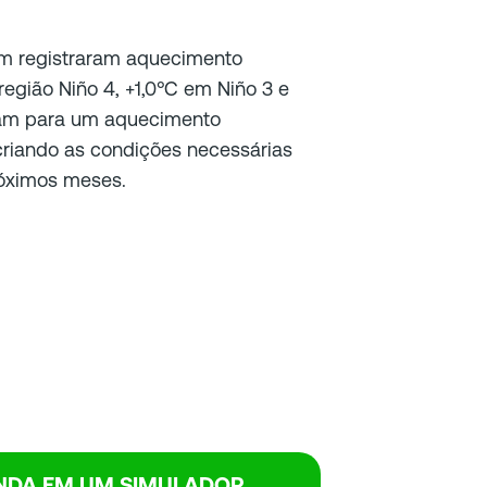
m registraram aquecimento
região Niño 4, +1,0°C em Niño 3 e
tam para um aquecimento
criando as condições necessárias
róximos meses.
ENDA EM UM SIMULADOR