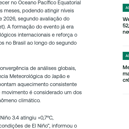
ecer no Oceano Pacífico Equatorial
A
s meses, podendo atingir níveis
de 2026, segundo avaliação do
We
52
et). A formação do evento já era
ne
ógicos internacionais e reforça o
cos no Brasil ao longo do segundo
A
Me
nvergência de análises globais,
ma
ncia Meteorológica do Japão e
cré
apontam aquecimento consistente
sse movimento é considerado um dos
enômeno climático.
Niño 3.4 atingiu +0,7°C,
ondições de El Niño”, informou o