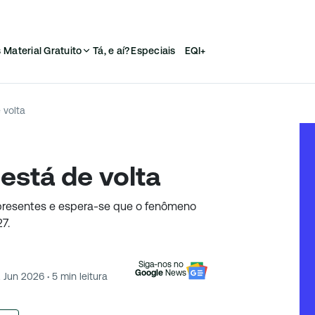
s
Material Gratuito
Tá, e aí?
Especiais
EQI+
e volta
o está de volta
 presentes e espera-se que o fenômeno
7.
Siga-nos no
Google
News
2 Jun 2026
·
5
min leitura