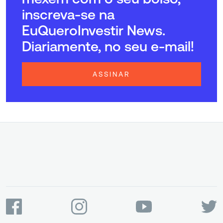
inscreva-se na
EuQueroInvestir News.
Diariamente, no seu e-mail!
ASSINAR