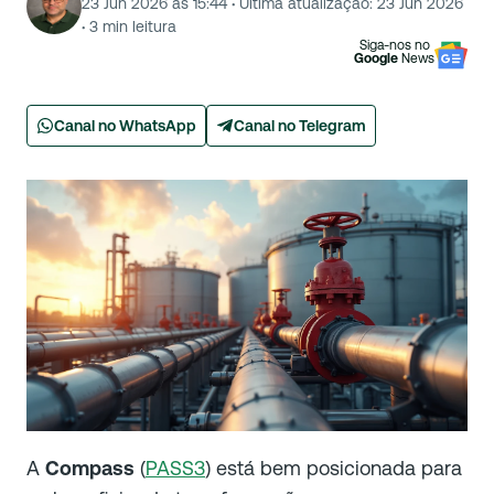
23 Jun 2026 às 15:44
·
Última atualização:
23 Jun 2026
·
3
min leitura
Siga-nos no
Google
News
Canal no WhatsApp
Canal no Telegram
A
Compass
(
PASS3
) está bem posicionada para