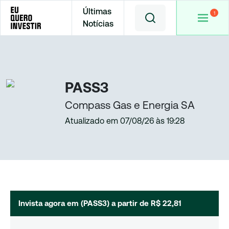
Últimas
Notícias
Home
Cotações
PASS3
PASS3
Compass Gas e Energia SA
Atualizado em
07/08/26
às
19:28
Invista agora em (
PASS3
) a partir de
R$ 22,81