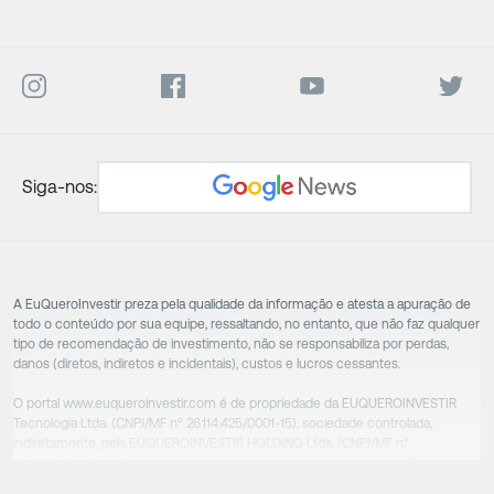
Siga-nos:
A EuQueroInvestir preza pela qualidade da informação e atesta a apuração de
todo o conteúdo por sua equipe, ressaltando, no entanto, que não faz qualquer
tipo de recomendação de investimento, não se responsabiliza por perdas,
danos (diretos, indiretos e incidentais), custos e lucros cessantes.
O portal www.euqueroinvestir.com é de propriedade da EUQUEROINVESTIR
Tecnologia Ltda. (CNPJ/MF nº 26.114.425/0001-15), sociedade controlada,
indiretamente, pela EUQUEROINVESTIR HOLDING Ltda. (CNPJ/MF nº
31.856.262/0001-86), sociedade esta que controla as empresas do Grupo.
Apesar das empresas estarem sob o controle comum, os executivos