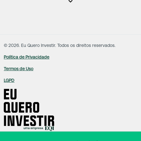
responsáveis tecnicamente são totalmente independentes, sendo que estes
na função da execução de suas atividades não exercem nenhuma atividade
conflitante. Desta forma, os conteúdos vinculados no site são de caráter
exclusivamente informativo, não sofrendo, de qualquer aspecto, influência de
decisões comerciais e de negócios de outras sociedades, sendo os mesmos
produzidos de acordo com o juízo de valor e as convicções da equipe técnica.
©
2026
. Eu Quero Investir. Todos os direitos reservados.
Política de Privacidade
Termos de Uso
LGPD