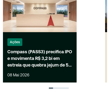
Ações
Compass (PASS3) precifica IPO
e movimenta R$ 3,2 bi em
estreia que quebra jejum de 5
anos na B3
08 Mai 2026
1
2
3
4