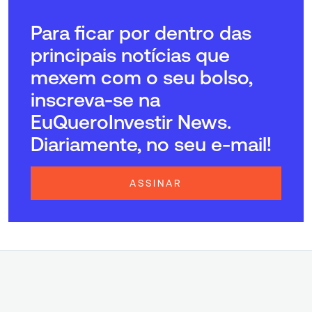
Para ficar por dentro das
principais notícias que
mexem com o seu bolso,
inscreva-se na
EuQueroInvestir News.
Diariamente, no seu e-mail!
ASSINAR