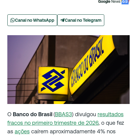
Google
News
Canal no WhatsApp
Canal no Telegram
O
Banco do Brasil
(
BBAS3
) divulgou
resultados
fracos no primeiro trimestre de 2026
, o que fez
as
ações
caírem aproximadamente 4% nos