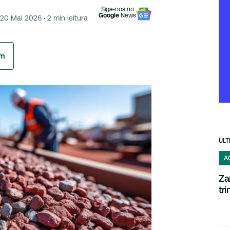
Siga-nos no
Google
News
20 Mai 2026
·
2
min leitura
am
ÚLT
A
Za
tr