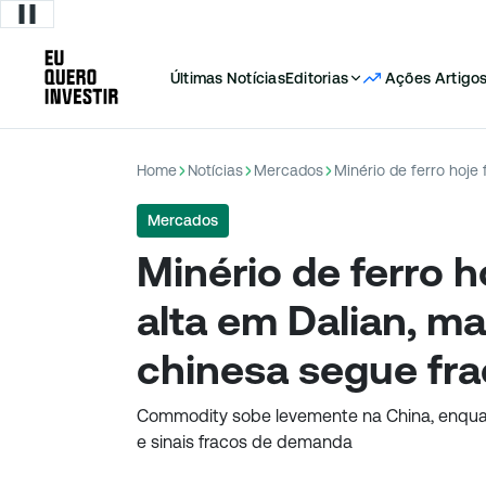
Últimas Notícias
Editorias
Ações
Artigo
Home
Notícias
Mercados
Mercados
Minério de ferro 
alta em Dalian, 
chinesa segue fr
Commodity sobe levemente na China, enqua
e sinais fracos de demanda