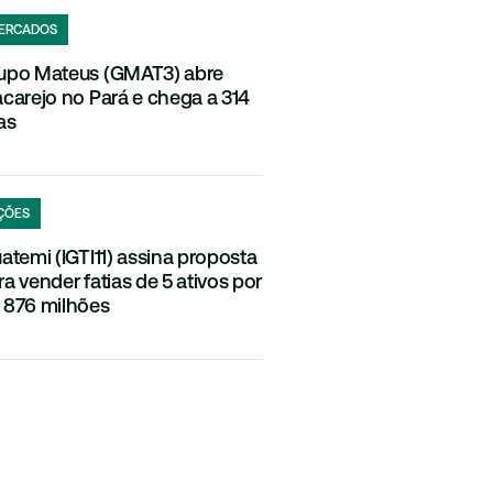
ERCADOS
upo Mateus (GMAT3) abre
acarejo no Pará e chega a 314
as
ÇÕES
uatemi (IGTI11) assina proposta
ra vender fatias de 5 ativos por
 876 milhões