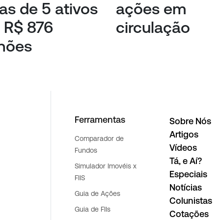
ias de 5 ativos
ações em
 R$ 876
circulação
hões
Ferramentas
Sobre Nós
Artigos
Comparador de
Vídeos
Fundos
Tá, e Aí?
Simulador Imovéis x
Especiais
FIIS
Notícias
Guia de Ações
Colunistas
Guia de FIIs
Cotações