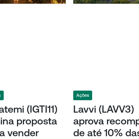
s
Ações
atemi (IGTI11)
Lavvi (LAVV3)
ina proposta
aprova recom
a vender
de até 10% da