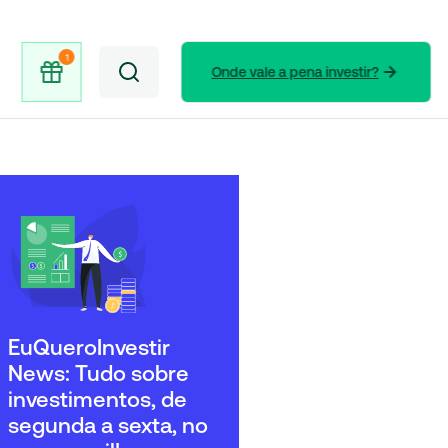
Onde vale a pena investir?
EuQueroInvestir
News: Tudo sobre
investimentos, de
segunda a sexta, no