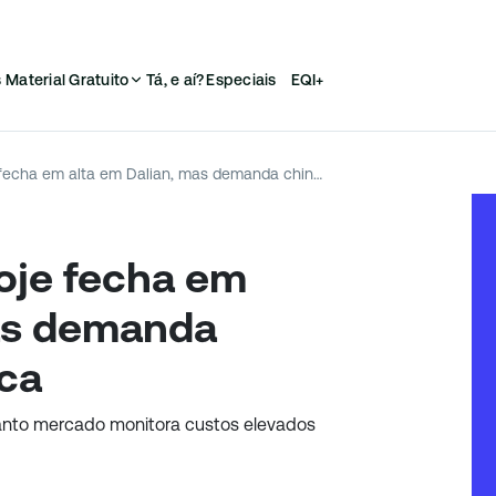
s
Material Gratuito
Tá, e aí?
Especiais
EQI+
Minério de ferro hoje fecha em alta em Dalian, mas demanda chinesa segue fraca
hoje fecha em
mas demanda
aca
nto mercado monitora custos elevados