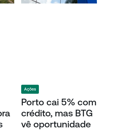
Ações
Porto cai 5% com
pra
crédito, mas BTG
s
vê oportunidade