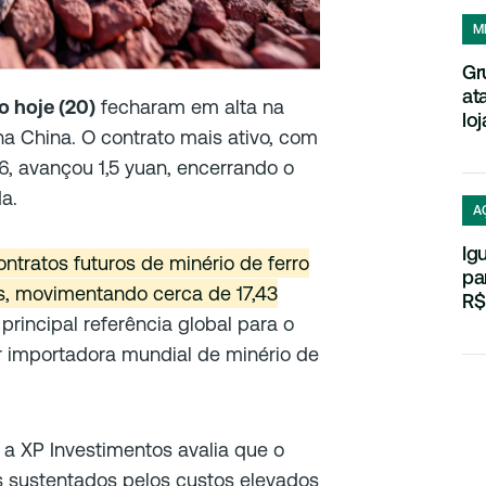
M
Gr
at
o hoje (20)
fecharam em alta na
loj
na China. O contrato mais ativo, com
, avançou 1,5 yuan, encerrando o
a.
A
Ig
ntratos futuros de minério de ferro
pa
es, movimentando cerca de 17,43
R$
rincipal referência global para o
 importadora mundial de minério de
a XP Investimentos avalia que o
s sustentados pelos custos elevados