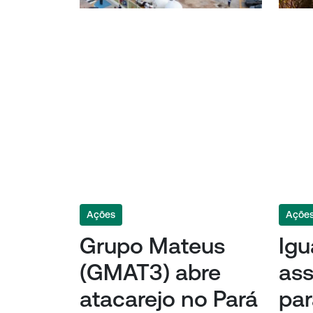
Ações
Açõe
Grupo Mateus
Igu
(GMAT3) abre
ass
atacarejo no Pará
par