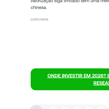
valorização siga limitado sem uma me
chinesa.
publicidade
ONDE INVESTIR EM 2026? 
RESEA