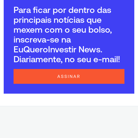
Para ficar por dentro das
principais notícias que
mexem com o seu bolso,
inscreva-se na
EuQueroInvestir News.
Diariamente, no seu e-mail!
ASSINAR