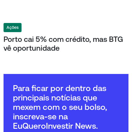
Ações
Porto cai 5% com crédito, mas BTG
vê oportunidade
Para ficar por dentro das
principais notícias que
mexem com o seu bolso,
inscreva-se na
EuQueroInvestir News.