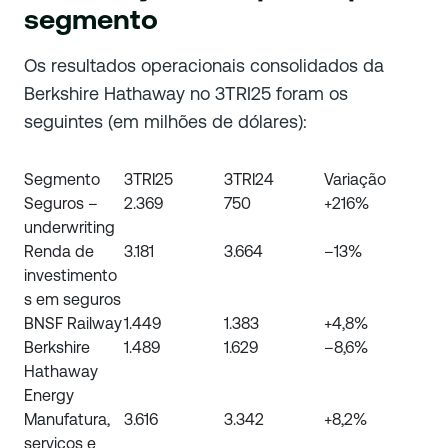
segmento
Os resultados operacionais consolidados da
Berkshire Hathaway no 3TRI25 foram os
seguintes (em milhões de dólares):
Segmento
3TRI25
3TRI24
Variação
Seguros –
2.369
750
+216%
underwriting
Renda de
3.181
3.664
–13%
investimento
s em seguros
BNSF Railway
1.449
1.383
+4,8%
Berkshire
1.489
1.629
–8,6%
Hathaway
Energy
Manufatura,
3.616
3.342
+8,2%
serviços e