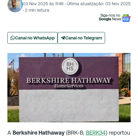
03 Nov 2025 às 11:46
·
Última atualização:
03 Nov 2025
·
2
min leitura
Siga-nos no
Google
News
Canal no WhatsApp
Canal no Telegram
A
Berkshire Hathaway
(BRK-B;
BERK34
) reportou