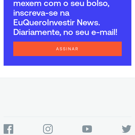
mexem com o seu bolso,
inscreva-se na
EuQueroInvestir News.
Diariamente, no seu e-mail!
ASSINAR