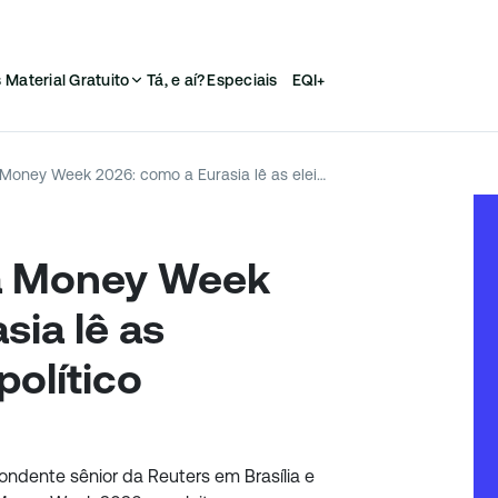
s
Material Gratuito
Tá, e aí?
Especiais
EQI+
Silvio Cascione na Money Week 2026: como a Eurasia lê as eleições e o risco político brasileiro
na Money Week
sia lê as
político
ondente sênior da Reuters em Brasília e