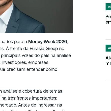
A
Pe
em
rmados para a
Money Week 2026
,
s. À frente da Eurasia Group no
A
principais vozes do país na análise
Al
a investidores, empresas
mi
que precisam entender como
 análise e cobertura de temas
na três frentes importantes:
e mercado. Antes de ingressar na