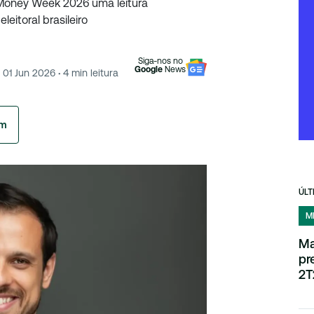
à Money Week 2026 uma leitura
leitoral brasileiro
Siga-nos no
Google
News
01 Jun 2026
·
4
min leitura
am
ÚLT
M
Ma
pr
2T