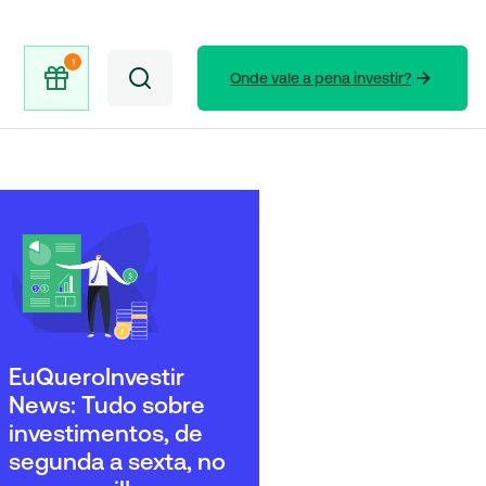
Onde vale a pena investir?
EuQueroInvestir
News: Tudo sobre
investimentos, de
segunda a sexta, no