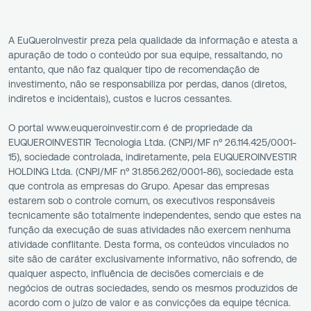
A EuQueroInvestir preza pela qualidade da informação e atesta a
apuração de todo o conteúdo por sua equipe, ressaltando, no
entanto, que não faz qualquer tipo de recomendação de
investimento, não se responsabiliza por perdas, danos (diretos,
indiretos e incidentais), custos e lucros cessantes.
O portal www.euqueroinvestir.com é de propriedade da
EUQUEROINVESTIR Tecnologia Ltda. (CNPJ/MF nº 26.114.425/0001-
15), sociedade controlada, indiretamente, pela EUQUEROINVESTIR
HOLDING Ltda. (CNPJ/MF nº 31.856.262/0001-86), sociedade esta
que controla as empresas do Grupo. Apesar das empresas
estarem sob o controle comum, os executivos responsáveis
tecnicamente são totalmente independentes, sendo que estes na
função da execução de suas atividades não exercem nenhuma
atividade conflitante. Desta forma, os conteúdos vinculados no
site são de caráter exclusivamente informativo, não sofrendo, de
qualquer aspecto, influência de decisões comerciais e de
negócios de outras sociedades, sendo os mesmos produzidos de
acordo com o juízo de valor e as convicções da equipe técnica.