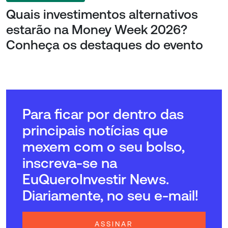
Quais investimentos alternativos
estarão na Money Week 2026?
Conheça os destaques do evento
Para ficar por dentro das
principais notícias que
mexem com o seu bolso,
inscreva-se na
EuQueroInvestir News.
Diariamente, no seu e-mail!
ASSINAR