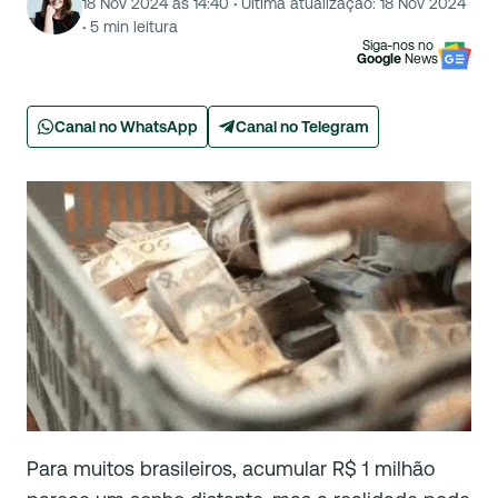
18 Nov 2024 às 14:40
·
Última atualização:
18 Nov 2024
·
5
min leitura
Siga-nos no
Google
News
Canal no WhatsApp
Canal no Telegram
Para muitos brasileiros, acumular R$ 1 milhão