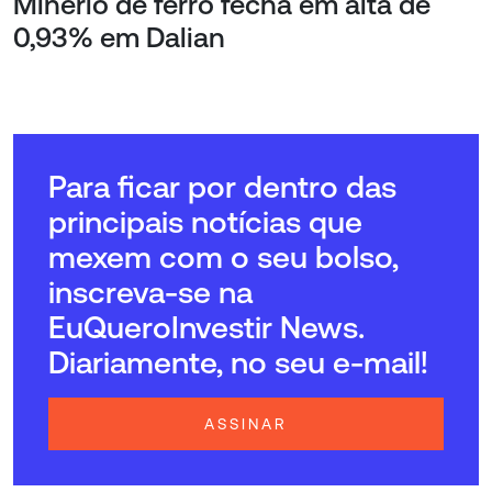
Minério de ferro fecha em alta de
0,93% em Dalian
Para ficar por dentro das
principais notícias que
mexem com o seu bolso,
inscreva-se na
EuQueroInvestir News.
Diariamente, no seu e-mail!
ASSINAR