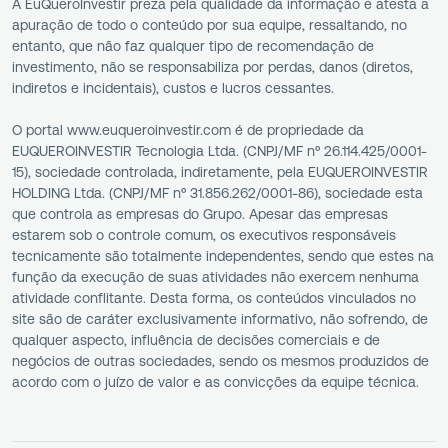
A EuQueroInvestir preza pela qualidade da informação e atesta a
apuração de todo o conteúdo por sua equipe, ressaltando, no
entanto, que não faz qualquer tipo de recomendação de
investimento, não se responsabiliza por perdas, danos (diretos,
indiretos e incidentais), custos e lucros cessantes.
O portal www.euqueroinvestir.com é de propriedade da
EUQUEROINVESTIR Tecnologia Ltda. (CNPJ/MF nº 26.114.425/0001-
15), sociedade controlada, indiretamente, pela EUQUEROINVESTIR
HOLDING Ltda. (CNPJ/MF nº 31.856.262/0001-86), sociedade esta
que controla as empresas do Grupo. Apesar das empresas
estarem sob o controle comum, os executivos responsáveis
tecnicamente são totalmente independentes, sendo que estes na
função da execução de suas atividades não exercem nenhuma
atividade conflitante. Desta forma, os conteúdos vinculados no
site são de caráter exclusivamente informativo, não sofrendo, de
qualquer aspecto, influência de decisões comerciais e de
negócios de outras sociedades, sendo os mesmos produzidos de
acordo com o juízo de valor e as convicções da equipe técnica.