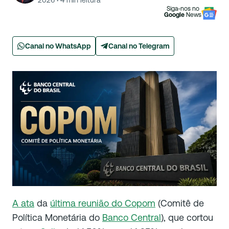
2026
·
4
min leitura
Siga-nos no
Google
News
Canal no WhatsApp
Canal no Telegram
A ata
da
última reunião do Copom
(Comitê de
Política Monetária do
Banco Central
), que cortou