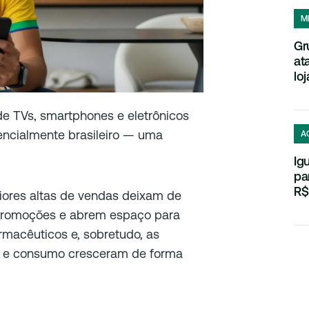
M
Gr
at
loj
de TVs, smartphones e eletrônicos
encialmente brasileiro — uma
A
.
Ig
pa
R$
ores altas de vendas deixam de
s promoções e abrem espaço para
rmacêuticos e, sobretudo, as
e e consumo cresceram de forma