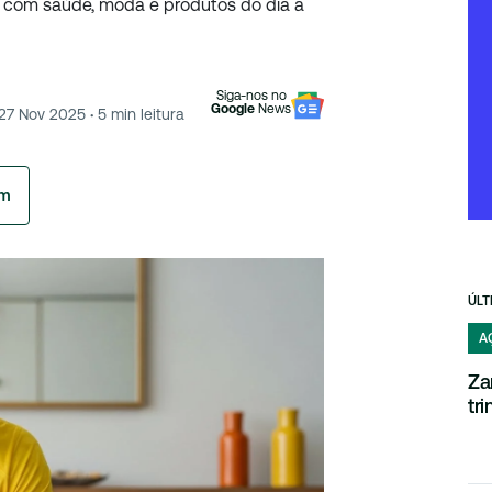
, com saúde, moda e produtos do dia a
Siga-nos no
Google
News
27 Nov 2025
·
5
min leitura
am
ÚLT
A
Za
tr