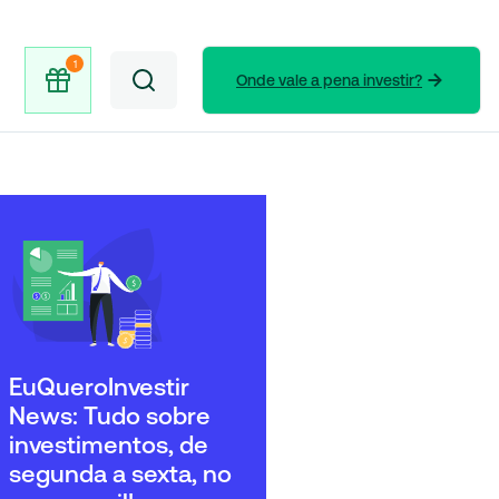
Onde vale a pena investir?
EuQueroInvestir
News: Tudo sobre
investimentos, de
segunda a sexta, no