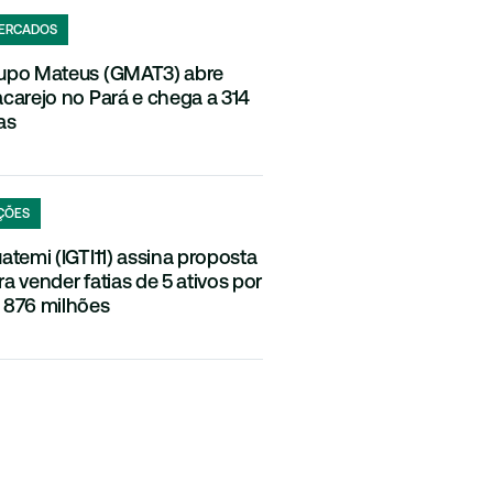
ERCADOS
upo Mateus (GMAT3) abre
acarejo no Pará e chega a 314
as
ÇÕES
uatemi (IGTI11) assina proposta
ra vender fatias de 5 ativos por
 876 milhões