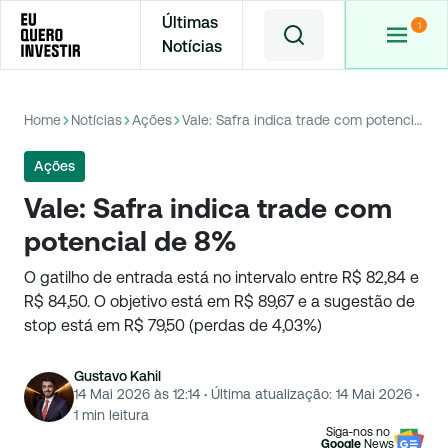
Últimas
Notícias
Home
Notícias
Ações
Vale: Safra indica trade com potencial de 8%
Ações
Vale: Safra indica trade com
potencial de 8%
O gatilho de entrada está no intervalo entre R$ 82,84 e
R$ 84,50. O objetivo está em R$ 89,67 e a sugestão de
stop está em R$ 79,50 (perdas de 4,03%)
Gustavo Kahil
14 Mai 2026 às 12:14
·
Última atualização:
14 Mai 2026
·
1
min leitura
Siga-nos no
Google
News