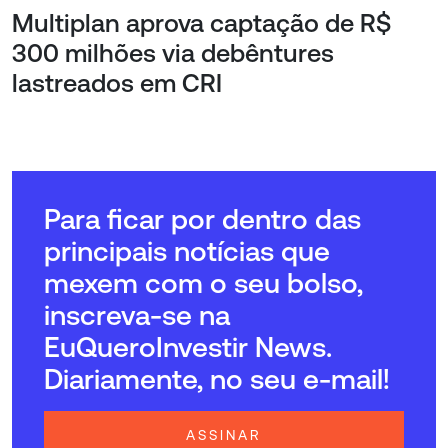
Multiplan aprova captação de R$
300 milhões via debêntures
lastreados em CRI
Para ficar por dentro das
principais notícias que
mexem com o seu bolso,
inscreva-se na
EuQueroInvestir News.
Diariamente, no seu e-mail!
ASSINAR