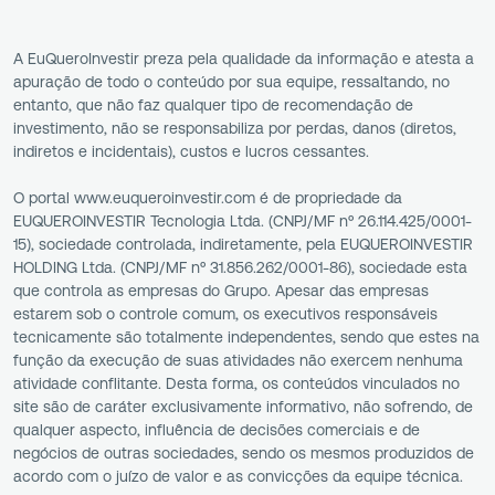
A EuQueroInvestir preza pela qualidade da informação e atesta a
apuração de todo o conteúdo por sua equipe, ressaltando, no
entanto, que não faz qualquer tipo de recomendação de
investimento, não se responsabiliza por perdas, danos (diretos,
indiretos e incidentais), custos e lucros cessantes.
O portal www.euqueroinvestir.com é de propriedade da
EUQUEROINVESTIR Tecnologia Ltda. (CNPJ/MF nº 26.114.425/0001-
15), sociedade controlada, indiretamente, pela EUQUEROINVESTIR
HOLDING Ltda. (CNPJ/MF nº 31.856.262/0001-86), sociedade esta
que controla as empresas do Grupo. Apesar das empresas
estarem sob o controle comum, os executivos responsáveis
tecnicamente são totalmente independentes, sendo que estes na
função da execução de suas atividades não exercem nenhuma
atividade conflitante. Desta forma, os conteúdos vinculados no
site são de caráter exclusivamente informativo, não sofrendo, de
qualquer aspecto, influência de decisões comerciais e de
negócios de outras sociedades, sendo os mesmos produzidos de
acordo com o juízo de valor e as convicções da equipe técnica.