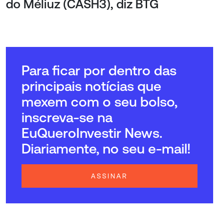
do Méliuz (CASH3), diz BTG
Para ficar por dentro das
principais notícias que
mexem com o seu bolso,
inscreva-se na
EuQueroInvestir News.
Diariamente, no seu e-mail!
ASSINAR