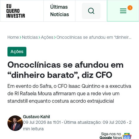
Últimas
Notícias
Home
Notícias
Ações
Oncoclínicas se afundou em “dinheiro barato”, diz CFO
Ações
Oncoclínicas se afundou em
“dinheiro barato”, diz CFO
Em evento do Safra, o CFO Isaac Quintino e a executiva
de RI Rafaela Moura afirmaram que a rede vive um
standstill enquanto costura acordo extrajudicial
Gustavo Kahil
09 Jul 2026 às 11:01
·
Última atualização:
09 Jul 2026
·
2
min leitura
Siga-nos no
Google
News