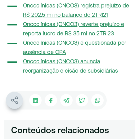
Oncoclínicas (ONCO3) registra prejuízo de
R$ 202,5 mi no balanço do 2TRI21
Oncoclínicas (ONCO3) reverte prejuízo e
reporta lucro de R$ 35 mi no 2TRI23
Oncoclínicas (ONCO3) é questionada por
ausência de OPA
Oncoclínicas (ONCO3) anuncia
reorganização e cisão de subsidiárias
Conteúdos relacionados