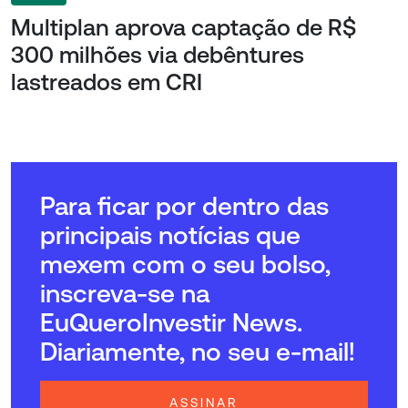
Multiplan aprova captação de R$
300 milhões via debêntures
lastreados em CRI
Para ficar por dentro das
principais notícias que
mexem com o seu bolso,
inscreva-se na
EuQueroInvestir News.
Diariamente, no seu e-mail!
ASSINAR